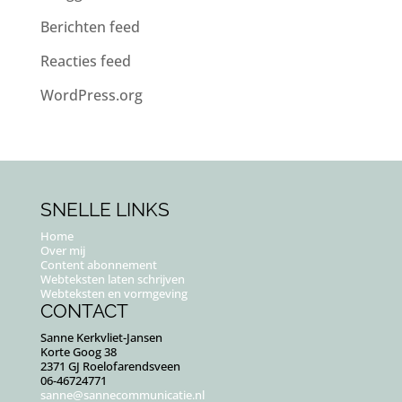
Berichten feed
Reacties feed
WordPress.org
SNELLE LINKS
Home
Over mij
Content abonnement
Webteksten laten schrijven
Webteksten en vormgeving
CONTACT
Sanne Kerkvliet-Jansen
Korte Goog 38
2371 GJ Roelofarendsveen
06-46724771
sanne@sannecommunicatie.nl