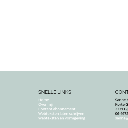
SNELLE LINKS
CON
Home
Sanne K
Over mij
Korte 
Content abonnement
2371 G
Webteksten laten schrijven
06-467
Webteksten en vormgeving
sanne@