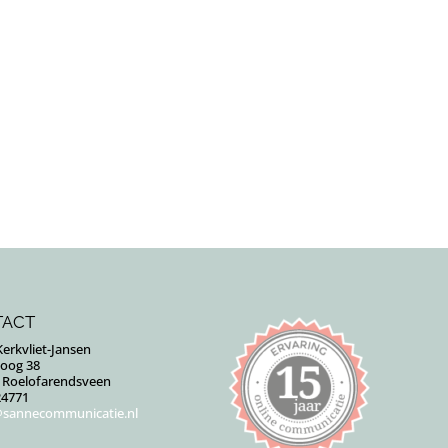
TACT
erkvliet-Jansen
Goog 38
J Roelofarendsveen
24771
sannecommunicatie.nl