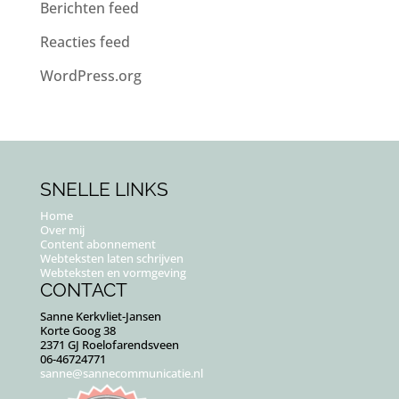
Berichten feed
Reacties feed
WordPress.org
SNELLE LINKS
Home
Over mij
Content abonnement
Webteksten laten schrijven
Webteksten en vormgeving
CONTACT
Sanne Kerkvliet-Jansen
Korte Goog 38
2371 GJ Roelofarendsveen
06-46724771
sanne@sannecommunicatie.nl