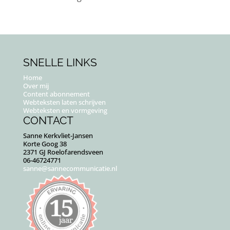
SNELLE LINKS
Home
Over mij
Content abonnement
Webteksten laten schrijven
Webteksten en vormgeving
CONTACT
Sanne Kerkvliet-Jansen
Korte Goog 38
2371 GJ Roelofarendsveen
06-46724771
sanne@sannecommunicatie.nl