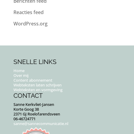
Berichten feed
Reacties feed
WordPress.org
SNELLE LINKS
Home
Over mij
Content abonnement
Webteksten laten schrijven
Webteksten en vormgeving
CONTACT
Sanne Kerkvliet-Jansen
Korte Goog 38
2371 GJ Roelofarendsveen
06-46724771
sanne@sannecommunicatie.nl