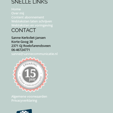
SNELLE LINKS
Home
Over mij
Content abonnement
Webteksten laten schrijven
Webteksten en vormgeving
CONTACT
Sanne Kerkvliet-Jansen
Korte Goog 38
2371 GJ Roelofarendsveen
06-46724771
sanne@sannecommunicatie.nl
Algemene voorwaarden
Privacyverklaring