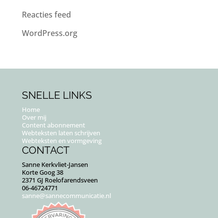
Reacties feed
WordPress.org
SNELLE LINKS
Home
Over mij
Content abonnement
Webteksten laten schrijven
Webteksten en vormgeving
CONTACT
Sanne Kerkvliet-Jansen
Korte Goog 38
2371 GJ Roelofarendsveen
06-46724771
sanne@sannecommunicatie.nl