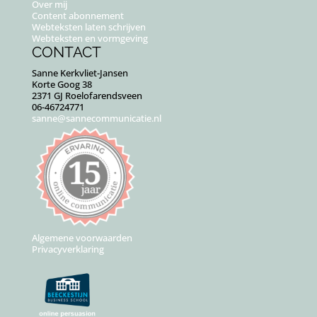
Over mij
Content abonnement
Webteksten laten schrijven
Webteksten en vormgeving
CONTACT
Sanne Kerkvliet-Jansen
Korte Goog 38
2371 GJ Roelofarendsveen
06-46724771
sanne@sannecommunicatie.nl
Algemene voorwaarden
Privacyverklaring