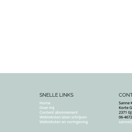
SNELLE LINKS
CON
Home
Sanne K
Over mij
Korte 
Content abonnement
2371 G
Webteksten laten schrijven
06-467
Webteksten en vormgeving
sanne@