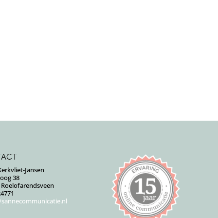
TACT
erkvliet-Jansen
Goog 38
J Roelofarendsveen
24771
sannecommunicatie.nl