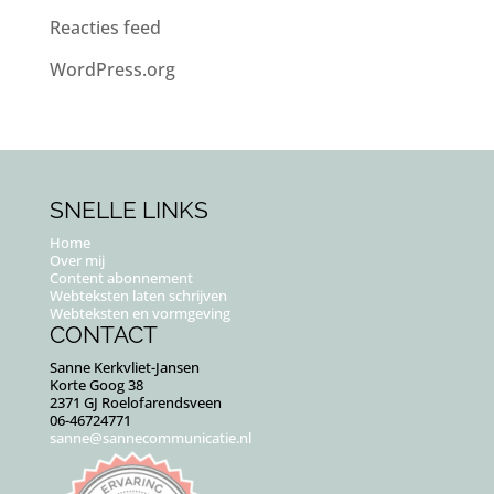
Reacties feed
WordPress.org
SNELLE LINKS
Home
Over mij
Content abonnement
Webteksten laten schrijven
Webteksten en vormgeving
CONTACT
Sanne Kerkvliet-Jansen
Korte Goog 38
2371 GJ Roelofarendsveen
06-46724771
sanne@sannecommunicatie.nl