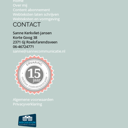
Home
Over mij
Content abonnement
Webteksten laten schrijven
Webteksten en vormgeving
CONTACT
Sanne Kerkvliet-Jansen
Korte Goog 38
2371 GJ Roelofarendsveen
06-46724771
sanne@sannecommunicatie.nl
Algemene voorwaarden
Privacyverklaring