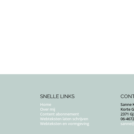
SNELLE LINKS
CON
Home
Sanne K
Over mij
Korte 
Content abonnement
2371 G
Webteksten laten schrijven
06-467
Webteksten en vormgeving
sanne@