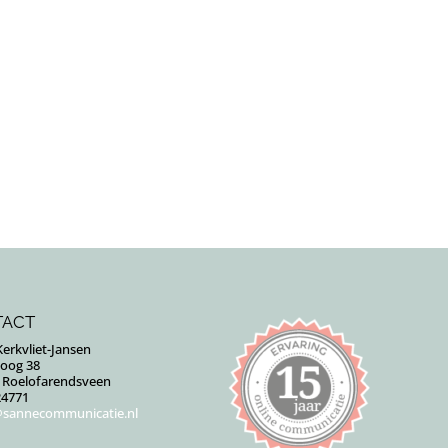
TACT
erkvliet-Jansen
Goog 38
J Roelofarendsveen
24771
sannecommunicatie.nl