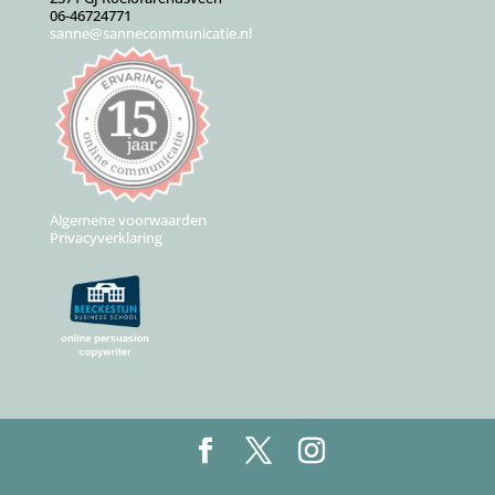
06-46724771
sanne@sannecommunicatie.nl
Algemene voorwaarden
Privacyverklaring
Ontwerp door
Puur Floor