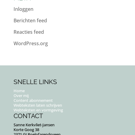
Inloggen
Berichten feed
Reacties feed
WordPress.org
SNELLE LINKS
Home
Over mij
Content abonnement
Webteksten laten schrijven
Webteksten en vormgeving
CONTACT
Sanne Kerkvliet-Jansen
Korte Goog 38
2371 GJ Roelofarendsveen