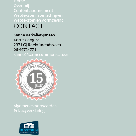
Home
Over mij
Content abonnement
Webteksten laten schrijven
Webteksten en vormgeving
CONTACT
Sanne Kerkvliet-Jansen
Korte Goog 38
2371 GJ Roelofarendsveen
06-46724771
sanne@sannecommunicatie.nl
Algemene voorwaarden
Privacyverklaring