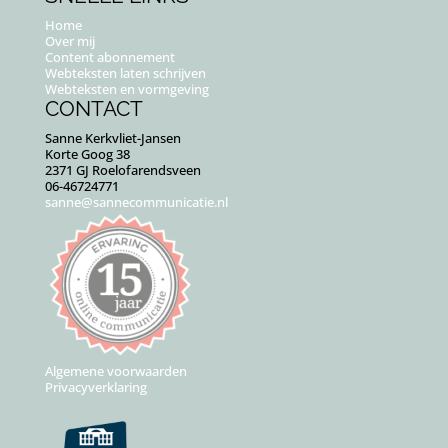
Home
Over mij
Content abonnement
Webteksten laten schrijven
Webteksten en vormgeving
CONTACT
Sanne Kerkvliet-Jansen
Korte Goog 38
2371 GJ Roelofarendsveen
06-46724771
sanne@sannecommunicatie.nl
Algemene voorwaarden
Privacyverklaring