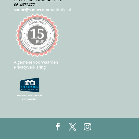
06-46724771
sanne@sannecommunicatie.nl
Algemene voorwaarden
Privacyverklaring