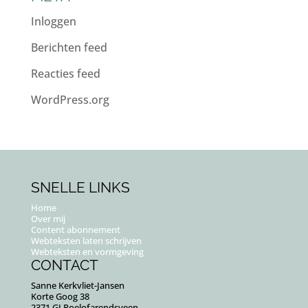
Inloggen
Berichten feed
Reacties feed
WordPress.org
SNELLE LINKS
Home
Over mij
Content abonnement
Webteksten laten schrijven
Webteksten en vormgeving
CONTACT
Sanne Kerkvliet-Jansen
Korte Goog 38
2371 GJ Roelofarendsveen