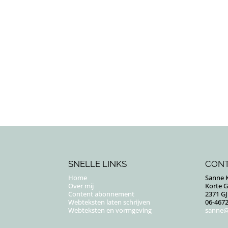
SNELLE LINKS
CON
Home
Sanne K
Over mij
Korte 
Content abonnement
2371 G
Webteksten laten schrijven
06-467
Webteksten en vormgeving
sanne@