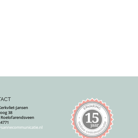
TACT
erkvliet-Jansen
Goog 38
J Roelofarendsveen
24771
sannecommunicatie.nl